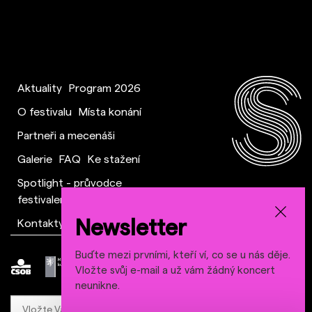
Aktuality
Program 2026
O festivalu
Místa konání
Partneři a mecenáši
Galerie
FAQ
Ke stažení
Spotlight - průvodce
festivalem
Newsletter
Kontakty a tým
Buďte mezi prvními, kteří ví, co se u nás děje.
Vložte svůj e-mail a už vám žádný koncert
neunikne.