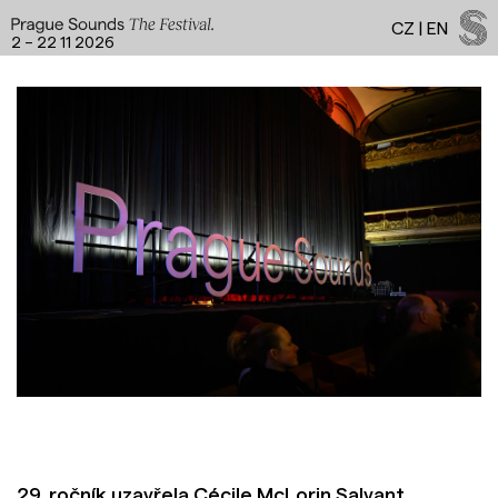
CZ
|
EN
2 – 22 11 2026
Facebook
Instagram
YouTube
Spotify
LinkedIn
Threads
29. ročník uzavřela Cécile McLorin Salvant