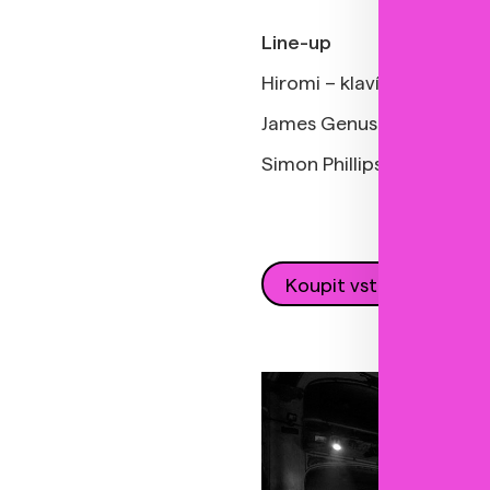
Line-up
Hiromi – klavír, klávesy
James Genus – baskytara
Simon Phillips - bicí
Koupit vstupenku