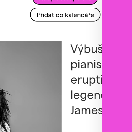
Přidat do kalendáře
Výbušná ene
pianistky 
eruptivními
legendy Sim
Jamese Ge