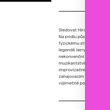
Sledovat Hiromi na konce
Na pódiu působí, jako by 
fyzickému stylu hry bývá 
legendě Jerrymu Lee Lewiso
nekonvenční přístup. Vše 
muzikantstvím, hráčskou
improvizačním talentem. 
zahajovacím ceremoniálu o
výjimečné postavení na s