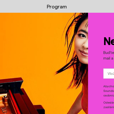
Program
YouTube
Spotify
Ne
Buďte 
mail 
Abychom
Sounds 
osobníc
Odeslán
zasílán