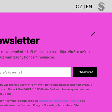
CZ
|
EN
LinkedIn
Threads
wsletter
mezi prvními, kteří ví, co se u nás děje. Vložte svůj e-
a už vám žádný koncert neunikne.
Odebírat
 Vás mohli o všem informovat, potřebuje naše společnost Prague
s.r.o., Palackého 740/1, 110 00 Praha Váš souhlas se zpracováním
h údajů.
ím formuláře souhlasíte se
zpracováním osobních údajů
a se
ím informací o festivalu Prague Sounds, a to po dobu 5 let.