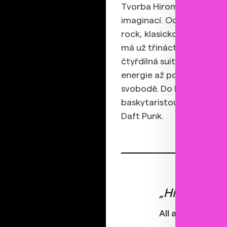
Tvorba Hiromi se od počá
imaginací. Od roku 2011 v
rock, klasickou techniku 
má už třináctou desku, a
čtyřdílná suita, která fun
energie až po introspektiv
svobodě. Do Prahy přijed
baskytaristou Jamesem G
Daft Punk.
„Hiromi objev
All about Jazz