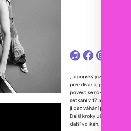
„Japonský jazzový uragán“
přezdívána, je mimořádný
pověst se rok od roku s
setkání v 17 letech s Chic
ji bez váhání pozval na p
Další kroky už vedly rovnou
další velikán, Ahmad Jama