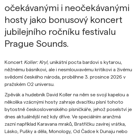
očekávanými i neočekávanými
hosty jako bonusový koncert
jubilejního ročníku festivalu
Prague Sounds.
Koncert
Koller: Kryl
, unikátní pocta bardovi s kytarou,
něžnému básníkovi, ale i nesmlouvavému kritikovi a živému
svědomí českého národa, proběhne 3. prosince 2026 v
pražském O2 universu.
Zpěvák a hudebník David Koller na něm se svojí kapelou a
několika vzácnými hosty zahraje dvacítku písní tohoto
bytostně československého písničkáře, jehož poselství je
dnes aktuálnější než kdy dříve. Ve speciálním aranžmá
zazní například Karavana mraků, Bratříčku zavírej vrátka,
Lásko, Pušky a děla, Monology, Od Čadce k Dunaju nebo