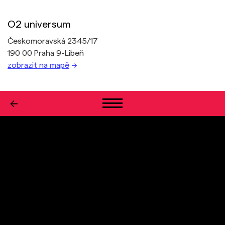
O2 universum
Českomoravská 2345/17
190 00 Praha 9-Libeň
zobrazit na mapě
→