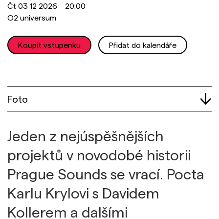
Čt
03 12 2026 20:00
O2 universum
Koupit vstupenku
Přidat do kalendáře
Foto
Jeden z nejúspěšnějších
projektů v novodobé historii
Prague Sounds se vrací. Pocta
Karlu Krylovi s Davidem
Kollerem a dalšími