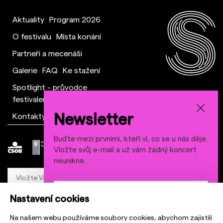
Aktuality
Program 2026
O festivalu
Místa konání
Partneři a mecenáši
Galerie
FAQ
Ke stažení
Spotlight - průvodce
festivalem
Newsletter
Kontakty a tým
Buďte mezi prvními, kteří ví, co se u nás děje.
Vložte svůj e-mail a už vám žádný koncert
neunikne.
Nastavení cookies
Odebírat
Odebírat
Na našem webu používáme soubory cookies, abychom zajistili