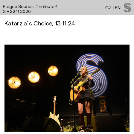
CZ
|
EN
2 – 22 11 2026
Katarzia´s Choice, 13 11 24
Facebook
Instagram
YouTube
Spotify
LinkedIn
Threads