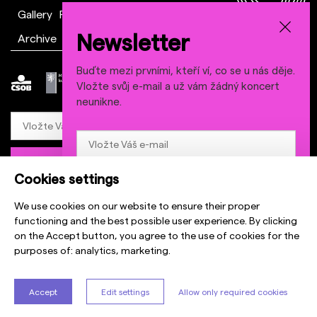
Gallery
FAQ
Downloads
Newsletter
Archive
Contact
Buďte mezi prvními, kteří ví, co se u nás děje.
Vložte svůj e-mail a už vám žádný koncert
neunikne.
Odebírat
Cookies settings
Odebírat
Abychom Vás mohli o všem informovat, potřebuje naše společnost Prague
We use cookies on our website to ensure their proper
Sounds s.r.o., Palackého 740/1, 110 00 Praha Váš souhlas se zpracováním
Abychom Vás mohli o všem informovat, potřebuje naše
functioning and the best possible user experience. By clicking
osobních údajů.
společnost Prague Sounds s.r.o., Palackého 740/1, 110 00
on the Accept button, you agree to the use of cookies for the
Praha Váš souhlas se zpracováním osobních údajů.
Odesláním formuláře souhlasíte se
zpracováním osobních údajů
a se
purposes of:
analytics, marketing
.
zasíláním informací o festivalu Prague Sounds, a to po dobu 5 let.
Odesláním formuláře souhlasíte se
zpracováním
osobních údajů
a se zasíláním informací o festivalu
© Prague Sounds |
Pořadatelské podmínky
Prague Sounds, a to po dobu 5 let.
Accept
Edit settings
Allow only required cookies