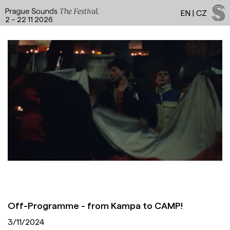
EN
|
CZ
2 – 22 11 2026
Programme a
Facebook
Instagram
YouTube
Spotify
LinkedIn
Threads
Off-Programme - from Kampa to CAMP!
3/11/2024