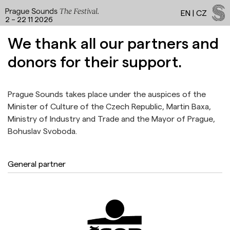
EN
|
CZ
2 – 22 11 2026
Programme a
We thank all our partners and
donors for their support.
Facebook
Instagram
YouTube
Spotify
LinkedIn
Threads
Prague Sounds takes place under the auspices of the
Minister of Culture of the Czech Republic, Martin Baxa,
Ministry of Industry and Trade and the Mayor of Prague,
Bohuslav Svoboda.
General partner