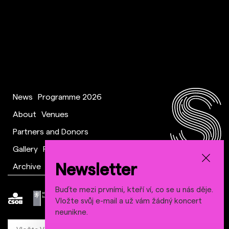
News
Programme 2026
About
Venues
Partners and Donors
Gallery
FAQ
Downloads
Newsletter
Archive
Contact
Buďte mezi prvními, kteří ví, co se u nás děje.
Vložte svůj e-mail a už vám žádný koncert
neunikne.