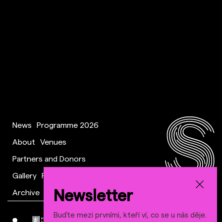
News
Programme 2026
About
Venues
Partners and Donors
Gallery
FAQ
Downloads
Newsletter
Archive
Contact
Buďte mezi prvními, kteří ví, co se u nás děje.