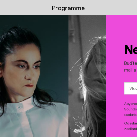
Programme
YouTube
Spotify
Ne
Buďte 
mail 
Abychom
Sounds 
osobníc
Odeslán
zasílán