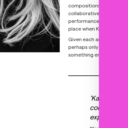
compositions appear on h
collaborative album Salva
performances that best s
place when Katta sits at 
Given each artist's openne
perhaps only a matter of 
something entirely new.
'Katta belon
concerts are
experience.'