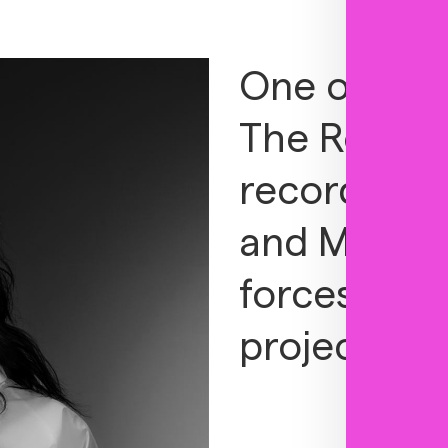
One of the
The Rolling
recorded o
and Messia
forces in a
project.