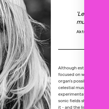
'Lenka Dusi
musical quali
Aktuálně.cz
Although established as a 
focused on writing and p
organ’s possibilities ref
celestial music, noise, so
experimentation, and the
sonic fields she creates a
it - and the listener's bo