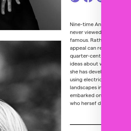
Nine-time Anděl Award-wi
never viewed success as a
famous. Rather, she is co
appeal can remain in co
quarter-century of solo w
ideas about women artists
she has developed a disti
using electric guitars, sy
landscapes in which impro
embarked on a new collab
who hersef describes the 