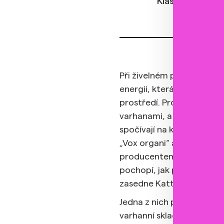
KlasikaPlus.cz
Při živelném přístupu Kat
energii, která je historic
prostředí. Proč hraje bosa
varhanami, a také praktick
spočívají na klávesách. Je
„Vox organi“ a čerstvé al
producentem Carmenem Riz
pochopí, jak přirozená p
zasedne Katta.
Jedna z nich před časem 
varhanní skladby Bacha a 