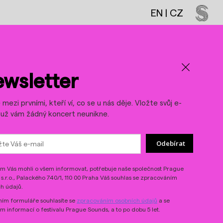
EN
|
CZ
LinkedIn
Threads
wsletter
mezi prvními, kteří ví, co se u nás děje. Vložte svůj e-
a už vám žádný koncert neunikne.
Odebírat
 Vás mohli o všem informovat, potřebuje naše společnost Prague
s.r.o., Palackého 740/1, 110 00 Praha Váš souhlas se zpracováním
h údajů.
ím formuláře souhlasíte se
zpracováním osobních údajů
a se
ím informací o festivalu Prague Sounds, a to po dobu 5 let.