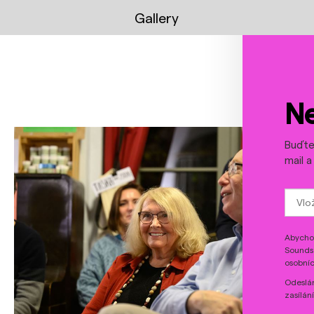
Gallery
YouTube
Spotify
Ne
Buďte 
mail 
Abychom
Sounds 
osobníc
Odeslán
zasílán