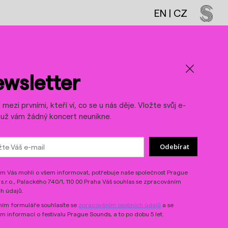
EN
|
CZ
LinkedIn
Threads
wsletter
mezi prvními, kteří ví, co se u nás děje. Vložte svůj e-
a už vám žádný koncert neunikne.
Odebírat
 Vás mohli o všem informovat, potřebuje naše společnost Prague
s.r.o., Palackého 740/1, 110 00 Praha Váš souhlas se zpracováním
h údajů.
ím formuláře souhlasíte se
zpracováním osobních údajů
a se
ím informací o festivalu Prague Sounds, a to po dobu 5 let.