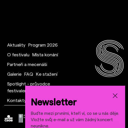
Aktuality
Program 2026
O festivalu
Místa konání
Partneři a mecenáši
Galerie
FAQ
Ke stažení
Spotlight - průvodce
festivalem
Newsletter
Kontakty a tým
Buďte mezi prvními, kteří ví, co se u nás děje.
Vložte svůj e-mail a už vám žádný koncert
neunikne.