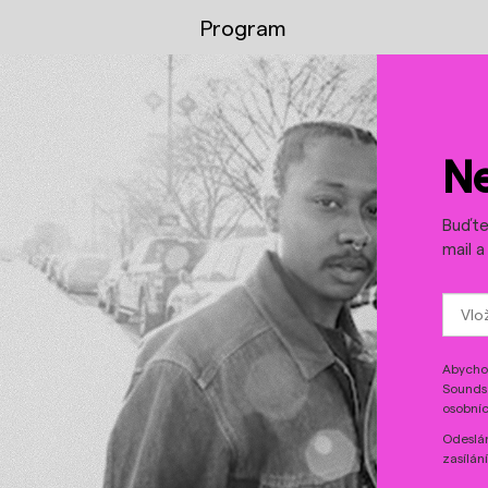
Program
YouTube
Spotify
Ne
Buďte 
mail 
Abychom
Sounds 
osobníc
Odeslán
zasílán