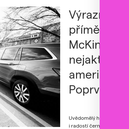
Výrazné tex
příměsí jaz
McKinley Di
nejaktuáln
americké h
Poprvé v Če
Uvědomělý hip hop ještě 
i radostí černé Ameriky ro