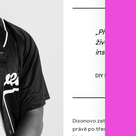
„Přesvědčiv
života se s
instrumentac
DIY Magazine
Dixonovo zatím poslední 
právě po třech nejslavněj