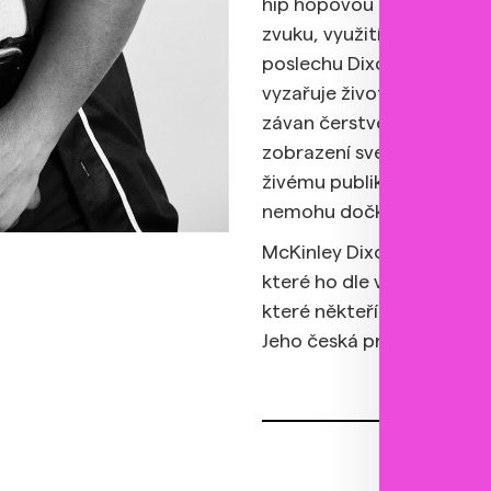
hip hopovou produkci na
zvuku, využití živých nástr
poslechu Dixonova živelné
vyzařuje život, pulzuje t
závan čerstvého vzduchu
zobrazení svého života v 
živému publiku: „Tyto myš
nemohu dočkat, až je dos
McKinley Dixon se narodil 
které ho dle vlastních slov
které někteří použili k p
Jeho česká premiéra na Pr