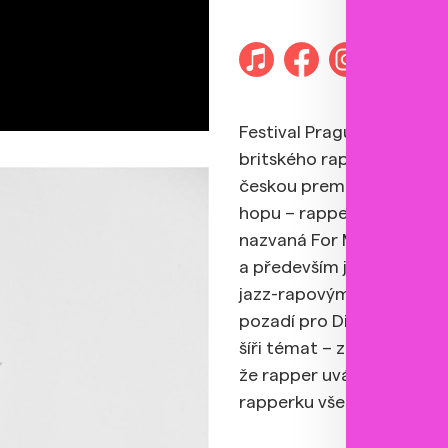
↗ 
Festival Prague Sounds 
britského rappera Kofiho 
českou premiérou jednoho
hopu – rapperem McKinle
nazvaná For My Mama and
a především jedinečný hlas
jazz-rapovým vlivům a jis
pozadí pro Dixonův okouzl
šíři témat – zároveň poet
že rapper uvádí americkou
rapperku všech dob.”