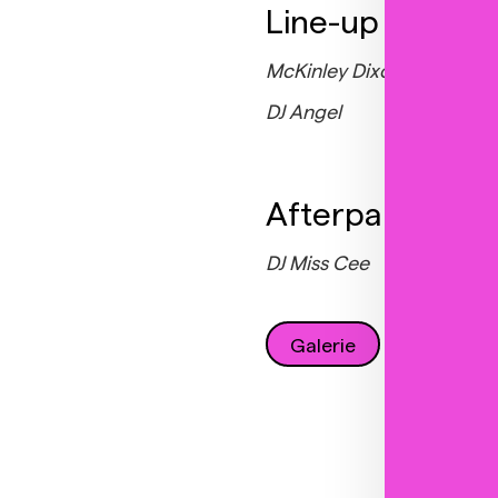
Line-up
McKinley Dixon – zpěv
DJ Angel
Afterparty
DJ Miss Cee
Galerie