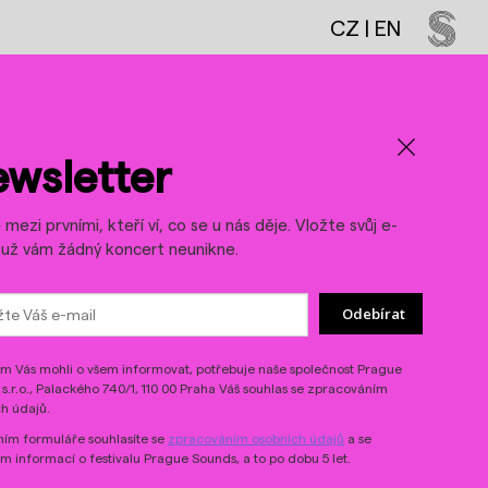
CZ
|
EN
LinkedIn
Threads
wsletter
mezi prvními, kteří ví, co se u nás děje. Vložte svůj e-
a už vám žádný koncert neunikne.
Odebírat
 Vás mohli o všem informovat, potřebuje naše společnost Prague
s.r.o., Palackého 740/1, 110 00 Praha Váš souhlas se zpracováním
h údajů.
ím formuláře souhlasíte se
zpracováním osobních údajů
a se
ím informací o festivalu Prague Sounds, a to po dobu 5 let.