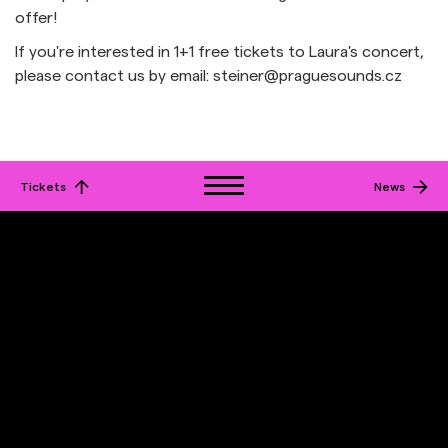
offer!
If you're interested in 1+1 free tickets to Laura's concert,
please contact us by email: steiner@praguesounds.cz
Tickets
News