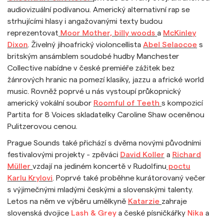
audiovizuální podívanou. Americký alternativní rap se
strhujícími hlasy i angažovanými texty budou
reprezentovat
Moor Mother, billy woods
a
McKinley
Dixon
. Živelný jihoafrický violoncellista
Abel Selaocoe
s
britským ansámblem soudobé hudby Manchester
Collective nabídne v české premiéře zážitek bez
žánrových hranic na pomezí klasiky, jazzu a africké world
music. Rovněž poprvé u nás vystoupí průkopnický
americký vokální soubor
Roomful of Teeth
s kompozicí
Partita for 8 Voices skladatelky Caroline Shaw oceněnou
Pulitzerovou cenou.
Prague Sounds také přichází s dvěma novými původními
festivalovými projekty - zpěváci
David Koller
a
Richard
Müller
vzdají na jediném koncertě v Rudolfinu
poctu
Karlu Krylovi
. Poprvé také proběhne kurátorovaný večer
s výjimečnými mladými českými a slovenskými talenty.
Letos na něm ve výběru umělkyně
Katarzie
zahraje
slovenská dvojice
Lash & Grey
a české písničkářky
Nika
a