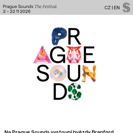
CZ
|
EN
2 – 22 11 2026
Facebook
Instagram
YouTube
Spotify
LinkedIn
Threads
Na Prague Sounds vystoupí hvězdy Branford