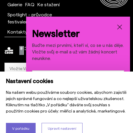
Galerie
FAQ
Ke stažení
Spotlight - průvodce
festivalem
Newsletter
Kontakty a tým
Buďte mezi prvními, kteří ví, co se u nás děje.
Vložte svůj e-mail a už vám žádný koncert
neunikne.
Nastavení cookies
Odebírat
Odebírat
Na našem webu používáme soubory cookies, abychom zajistili
Abychom Vás mohli o všem informovat, potřebuje naše společnost Prague
jejich správné fungování a co nejlepší uživatelskou zkušenost.
Sounds s.r.o., Palackého 740/1, 110 00 Praha Váš souhlas se zpracováním
Kliknutím na tlačítko „V pořádku“ dáváte svůj souhlas s
Abychom Vás mohli o všem informovat, potřebuje naše
osobních údajů.
použitím cookies pro účely:
společnost Prague Sounds s.r.o., Palackého 740/1, 110 00
měřicí a analytické, marketingové
.
Praha Váš souhlas se zpracováním osobních údajů.
Odesláním formuláře souhlasíte se
zpracováním osobních údajů
a se
zasíláním informací o festivalu Prague Sounds, a to po dobu 5 let.
Odesláním formuláře souhlasíte se
zpracováním
V pořádku
Upravit nastavení
osobních údajů
a se zasíláním informací o festivalu