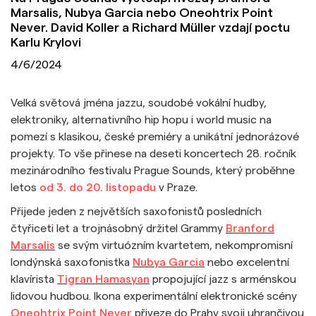
Marsalis, Nubya Garcia nebo Oneohtrix Point
Never. David Koller a Richard Müller vzdají poctu
Karlu Krylovi
4/6/2024
Velká světová jména jazzu, soudobé vokální hudby,
elektroniky, alternativního hip hopu i world music na
pomezí s klasikou, české premiéry a unikátní jednorázové
projekty. To vše přinese na deseti koncertech 28. ročník
mezinárodního festivalu Prague Sounds, který proběhne
letos
od 3. do 20. listopadu
v Praze.
Přijede jeden z největších saxofonistů posledních
čtyřiceti let a trojnásobný držitel Grammy
Branford
Marsalis
se svým virtuózním kvartetem, nekompromisní
londýnská saxofonistka
Nubya Garcia
nebo excelentní
klavírista
Tigran Hamasyan
propojující jazz s arménskou
lidovou hudbou. Ikona experimentální elektronické scény
Oneohtrix Point Never
přiveze do Prahy svoji uhrančivou